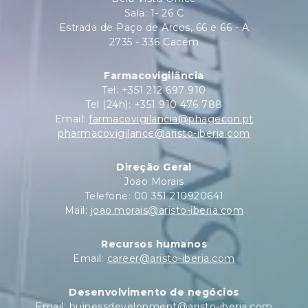
Sala: 1- 26 C
Estrada de Paço de Arcos, 66 e 66 - A
2735 - 336 Cacém
Farmacovigilância
Tel: +351 212 697 910
Tel (24h): +351 910 476 788
Email:
farmacovigilancia@phagecon.pt
pharmacovigilance@aristo-iberia.com
Direção Geral
Joao Morais
Telefone: 00 351 210920641
Mail:
joao.morais@aristo-iberia.com
Recursos humanos
Email:
career@aristo-iberia.com
Desenvolvimento de negócios
Email:
buinessdevelopment@aristo-iberia.com