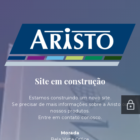
Site em construção
Estamos construindo um novo site.
Se precisar de mais informações sobre a Aristo ou
nossos produtos.
Entre em contato conosco.
Morada
Bela Vista Office